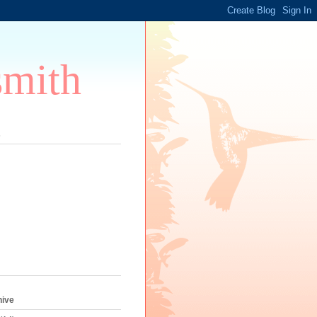
smith
s
hive