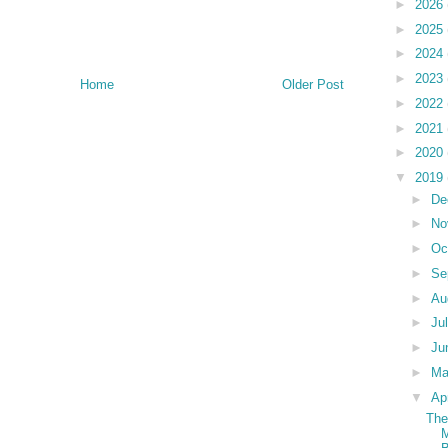
►
2026
►
2025
►
2024
►
2023
Home
Older Post
►
2022
►
2021
►
2020
▼
2019
►
De
►
No
►
Oc
►
Se
►
Au
►
Ju
►
Ju
►
M
▼
Ap
The
M