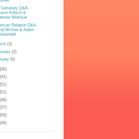
uhler
 Sematary Q&A -
evin Kölsch &
Dennis Widmyer
rican Relapse Q&A -
Pat McGee & Adam
inkenhelt
rch
(3)
bruary
(2)
nuary
(5)
(50)
(41)
(51)
(51)
(46)
(37)
(50)
(44)